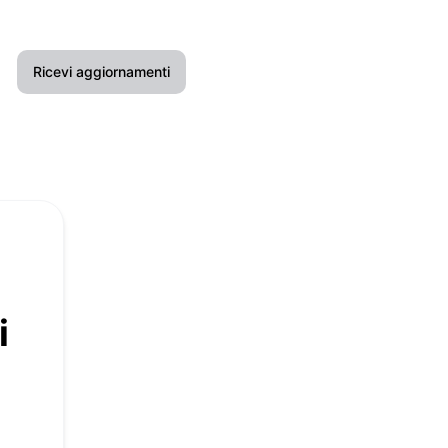
Ricevi aggiornamenti
Email
Chat di Google
API
i