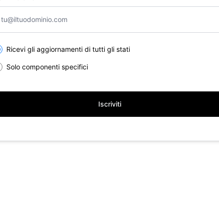
lect the components you want to receive updates for
Ricevi gli aggiornamenti di tutti gli stati
Solo componenti specifici
Iscriviti